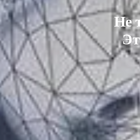
Не 
Эт