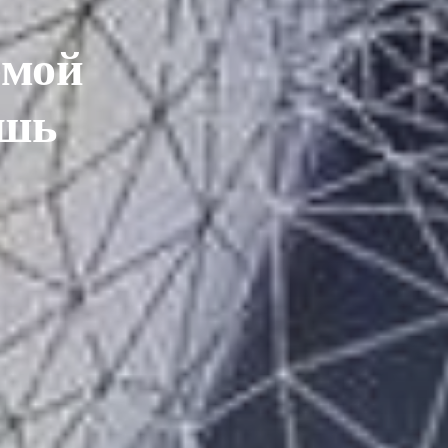
емой
ишь