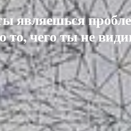
ты являешься пробл
о то, чего ты не вид