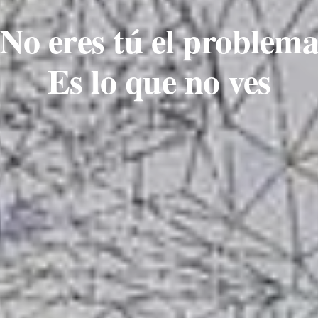
No eres tú el problem
Es lo que no ves