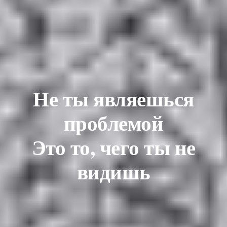
Не ты являешься
проблемой
Это то, чего ты не
видишь